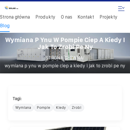
Strona główna
Produkty
O nas
Kontakt
Projekty
Blog
Wymiana P Ynu W Pompie Ciep A Kiedy I
Jak To Zrobi Pe Ny
/
STRONA GŁÓWNA
wymiana p ynu w pompie ciep a kiedy i jak to zrobi pe ny
Tagi:
Wymiana
Pompie
Kiedy
Zrobi