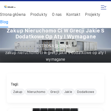
Strona główna
Produkty
O nas
Kontakt
Projekty
Blog
Zakup Nieruchomo Ci W Grecji Jakie S
Dodatkowe Op Aty I Wymagane
/
STRONA GŁÓWNA
zakup nieruchomo ci w grecji jakie s dodatkowe op aty i
wymagane
Tagi:
Zakup
Nieruchomo
Grecji
Jakie
Dodatkowe