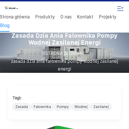
Strona główna
Produkty
O nas
Kontakt
Projekty
Blog
Zasada Dzia Ania Falownika Pompy
Wodnej Zasilanej Energi
/
STRONA GŁÓWNA
zasada dzia ania falownika pompy wodnej zasilanej
energi
Tagi:
Zasada
Falownika
Pompy
Wodnej
Zasilanej