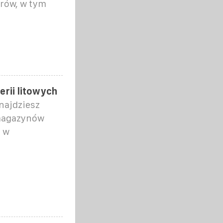
rów, w tym
rii litowych
najdziesz
 magazynów
a w