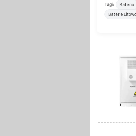
Tagi:
Bateria
Baterie Litow