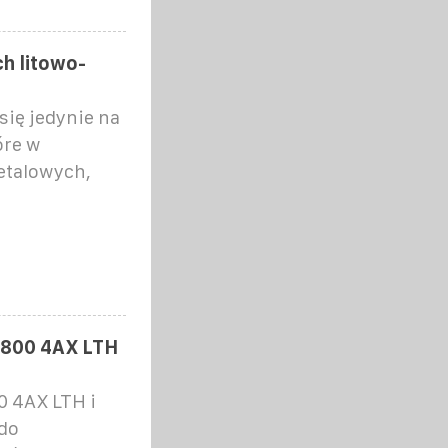
h litowo-
ię jedynie na
óre w
etalowych,
 800 4AX LTH
0 4AX LTH i
do