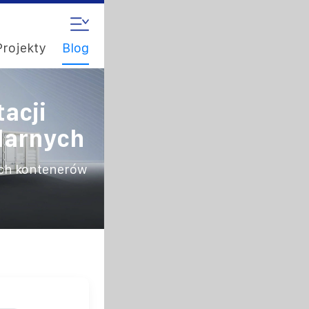
Projekty
Blog
acji
larnych
ych kontenerów