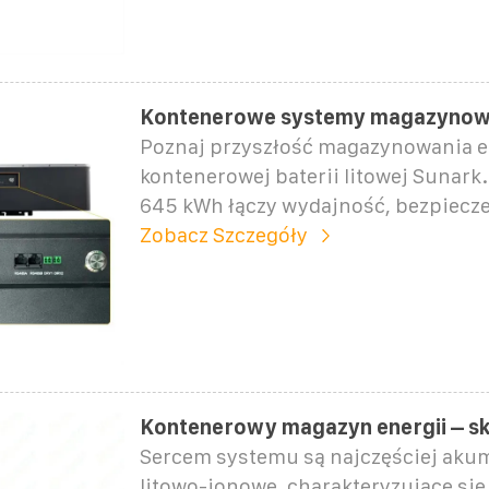
Kontenerowe systemy magazynowan
Poznaj przyszłość magazynowania en
kontenerowej baterii litowej Sunark
645 kWh łączy wydajność, bezpiecze
Zobacz Szczegóły
Kontenerowy magazyn energii – s
Sercem systemu są najczęściej aku
litowo-jonowe, charakteryzujące si