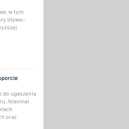
we, w tym
ry litowo-
wyższej
sporcie
o do ugaszenia
ru. Nieomal
ntach
ch oraz