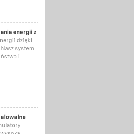
ia energii z
ergii dzięki
. Nasz system
ństwo i
kalowalne
mulatory
ę wysoką