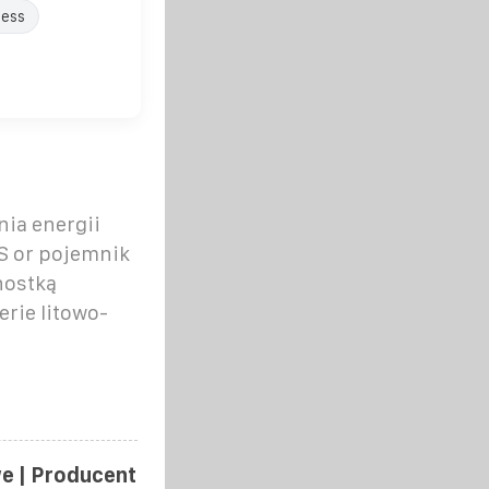
ess
ia energii
S or pojemnik
nostką
erie litowo-
e | Producent