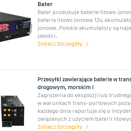
Bater
Bater produkuje baterie litowo-jono
bateria litowo jonowa 12v, akumulato
jonowe. Polskie akumulatory są naj
jakości.
Zobacz Szczegóły
Przesyłki zawierające baterie w tran
drogowym, morskim i
Zagrożenia do eksplozji lub trudneg
w warunkach trans-portowych poża
każdego dnia raportuje się o incyde
związanych z użyciem baterii litowy
Zobacz Szczegóły