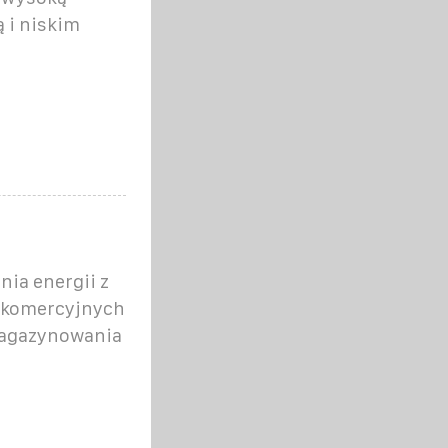
 i niskim
ia energii z
w komercyjnych
magazynowania