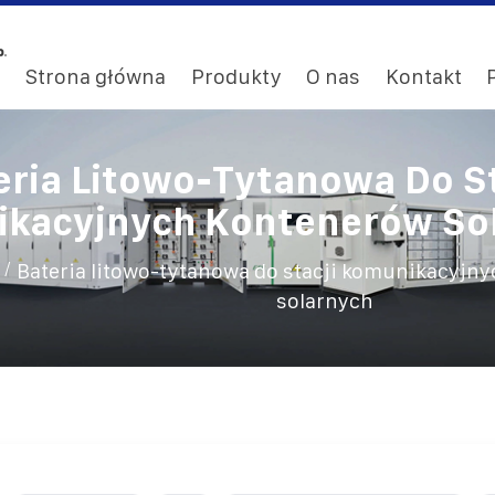
Strona główna
Produkty
O nas
Kontakt
eria Litowo-Tytanowa Do St
kacyjnych Kontenerów So
/
Bateria litowo-tytanowa do stacji komunikacyjn
solarnych