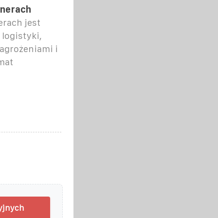
enerach
erach jest
ogistyki,
agrożeniami i
mat
yjnych