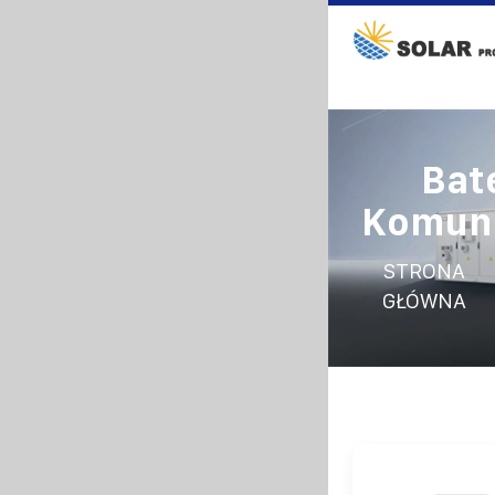
Bat
Komuni
STRONA
GŁÓWNA