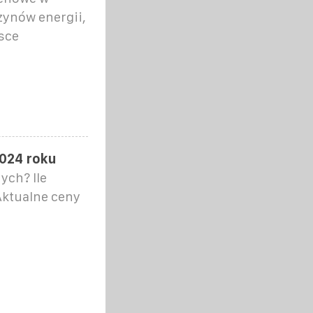
zynów energii,
jsce
2024 roku
ych? Ile
Aktualne ceny