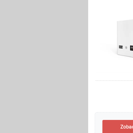
Zobac