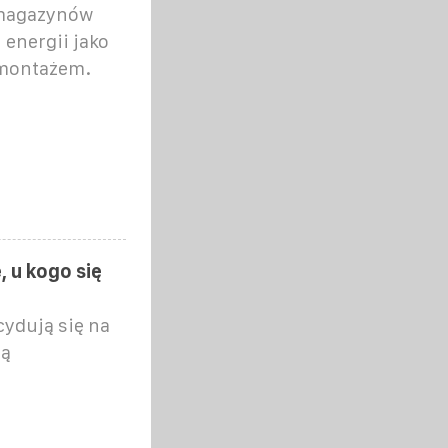
y magazynów
 energii jako
 montażem.
, u kogo się
ydują się na
ją