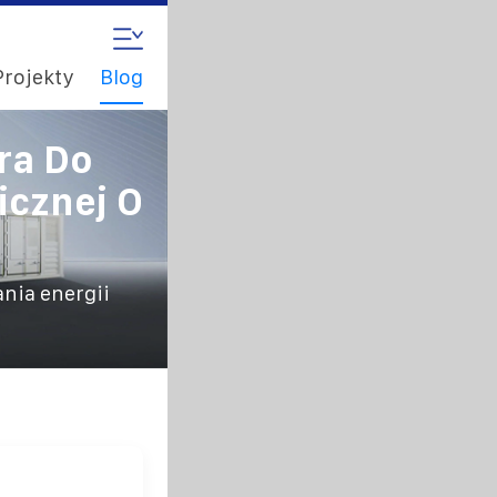
Projekty
Blog
ra Do
icznej O
nia energii