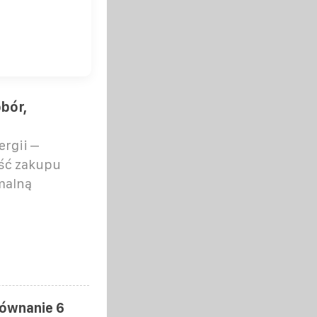
bór,
rgii –
ość zakupu
malną
równanie 6