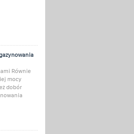
agazynowania
rami Równie
iej mocy
eż dobór
ynowania