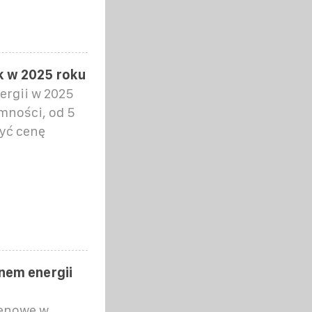
ik w 2025 roku
ergii w 2025
mności, od 5
żyć cenę
ynem energii
cenowe w