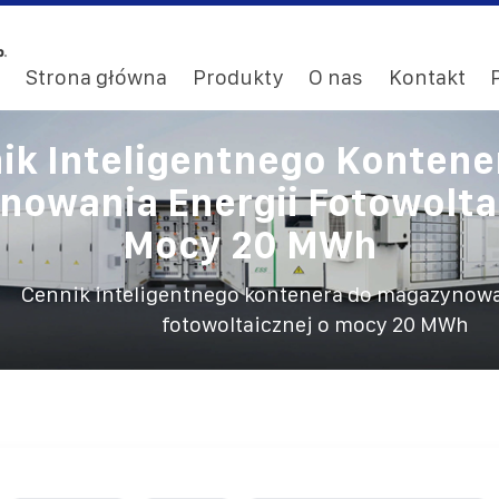
Strona główna
Produkty
O nas
Kontakt
ik Inteligentnego Kontene
owania Energii Fotowolta
Mocy 20 MWh
Cennik inteligentnego kontenera do magazynowa
fotowoltaicznej o mocy 20 MWh