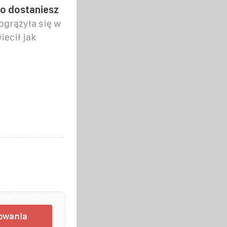
o dostaniesz
ogrążyła się w
ecił jak
nowania