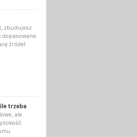
, zbudujesz
ii dopasowane
acę źródeł
ile trzeba
owe, ale
wysokość
domu