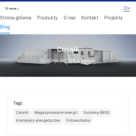
Strona główna
Produkty
O nas
Kontakt
Projekty
Blog
Cennik
/
STRONA GŁÓWNA
cennik
Tagi:
Cennik
Magazynowanie energii
Systemy BESS
Kontenery energetyczne
Fotowoltaika