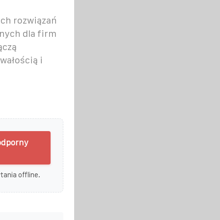
ych rozwiązań
nych dla firm
ączą
wałością i
odporny
ania offline.