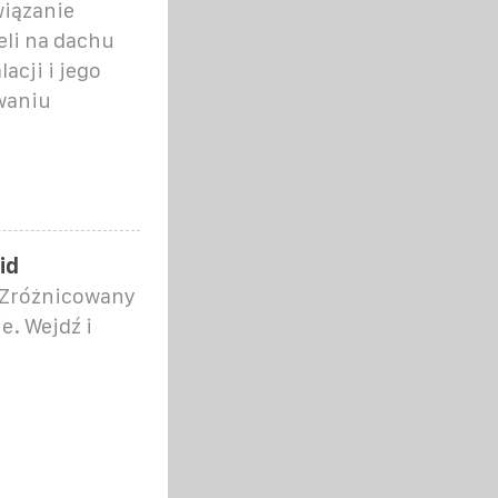
iązanie
li na dachu
acji i jego
waniu
id
 Zróżnicowany
e. Wejdź i