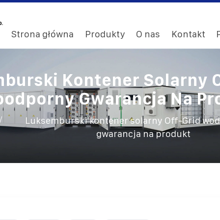
Strona główna
Produkty
O nas
Kontakt
burski Kontener Solarny O
odporny Gwarancja Na Pr
/
Luksemburski kontener solarny Off-Grid wo
gwarancja na produkt