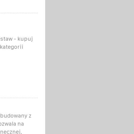
estaw - kupuj
kategorii
t budowany z
ozwala na
onecznej,