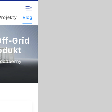
Projekty
Blog
ff-Grid
odukt
doodporny