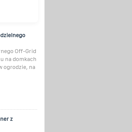
odzielnego
rnego Off-Grid
żu na domkach
w ogrodzie, na
ner z