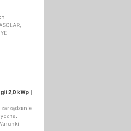
ch
JASOLAR,
EYE
ii 2,0 kWp |
 zarządzanie
tyczna.
Warunki