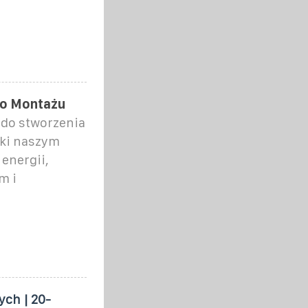
go Montażu
do stworzenia
ęki naszym
energii,
m i
ch | 20-