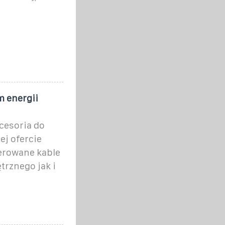
m energii
cesoria do
ej ofercie
erowane kable
trznego jak i