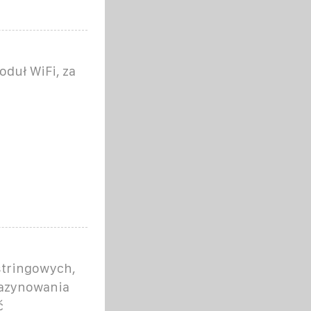
duł WiFi, za
stringowych,
azynowania
ć