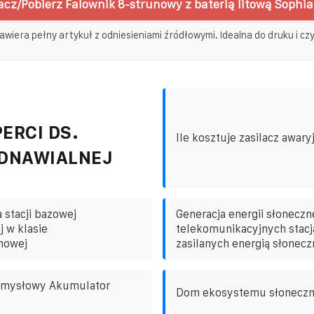
cz/Pobierz Falownik 8-strunowy z baterią litową Sophia
awiera pełny artykuł z odniesieniami źródłowymi. Idealna do druku i czyt
ERCI DS.
Ile kosztuje zasilacz awar
ODNAWIALNEJ
a stacji bazowej
Generacja energii słoneczne
 w klasie
telekomunikacyjnych stac
howej
zasilanych energią słonecz
emysłowy Akumulator
Dom ekosystemu słonecz