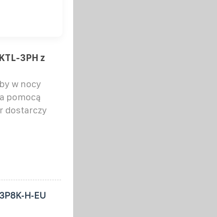
KTL-3PH z
łby w nocy
za pomocą
r dostarczy
H3P8K‑H‑EU