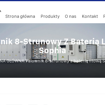
Strona główna
Produkty
O nas
Kontakt
nik 8-Strunowy Z Baterią 
Sophia
/
NA GŁÓWNA
Falownik 8-strunowy z baterią litową 