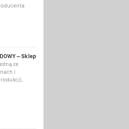
roducenta
DOWY – Sklep
edną ze
nach i
produkcji,