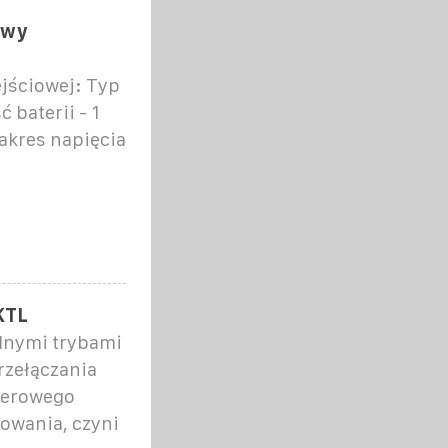
owy
ejściowej: Typ
 baterii - 1
Zakres napięcia
KTL
dnymi trybami
rzełączania
zerowego
owania, czyni