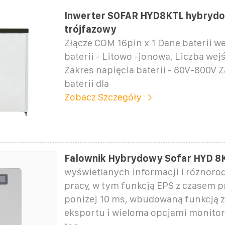
Inwerter SOFAR HYD8KTL hybryd
trójfazowy
Złącze COM 16pin x 1 Dane baterii w
baterii - Litowo -jonowa, Liczba wejść
Zakres napięcia baterii - 80V-800V 
baterii dla
Zobacz Szczegóły
Falownik Hybrydowy Sofar HYD 8
wyświetlanych informacji i różnoro
pracy, w tym funkcją EPS z czasem p
poniżej 10 ms, wbudowaną funkcją 
eksportu i wieloma opcjami monitor