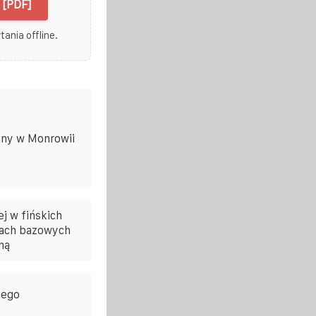
 [PDF]
ania offline.
yjny w Monrowii
j w fińskich
jach bazowych
ną
nego