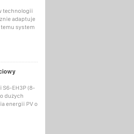
technologii
znie adaptuje
i temu system
ęciowy
i S6-EH3P (8-
do dużych
 energii PV o