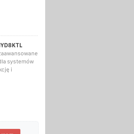
 HYD8KTL
 zaawansowane
dla systemów
cję i