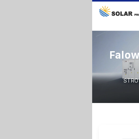
Falow
STRO