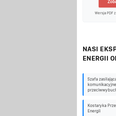
Zoba
Wersja PDF z
NASI EKSP
ENERGII 
Szafa zasilając
komunikacyjnej
przeciwwybuc
Kostaryka Prz
Energii