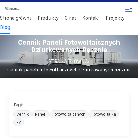
Strona główna
Produkty
O nas
Kontakt
Projekty
Blog
Cennik Paneli Fotowoltaicznych
Dziurkowanych Ręcznie
/
STRONA GŁÓWNA
Cennik paneli fotowoltaicznych dziurkowanych ręcznie
Tagi:
Cennik
Paneli
Fotowoltaicznych
Fotowoltaika
Pv