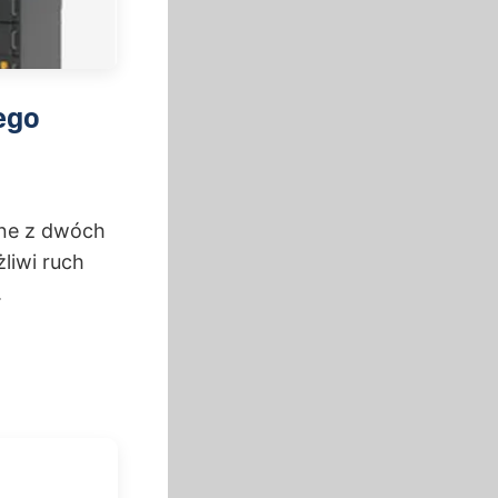
ego
one z dwóch
liwi ruch
.