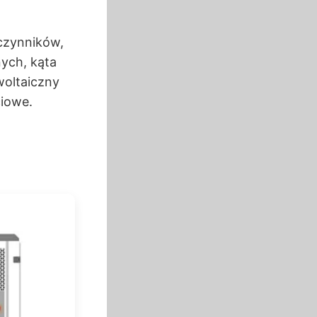
czynników,
ych, kąta
woltaiczny
iowe.