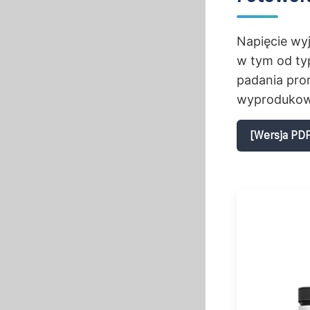
Napięcie wy
w tym od ty
padania pro
wyprodukowa
[Wersja PDF