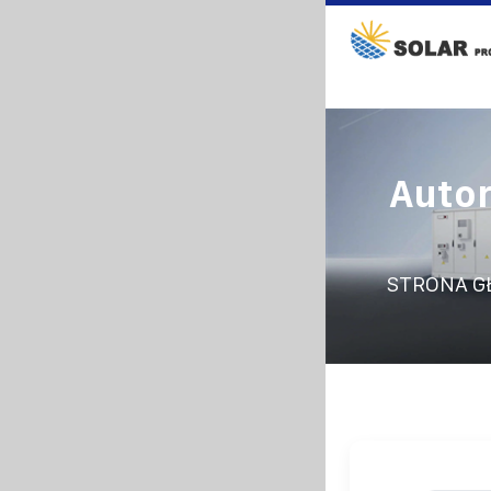
Autor
STRONA G