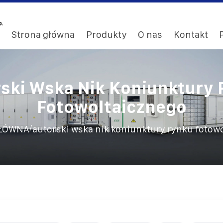
Strona główna
Produkty
O nas
Kontakt
ski Wska Nik Koniunktury
Fotowoltaicznego
/
ŁÓWNA
autorski wska nik koniunktury rynku fotow