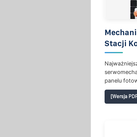
Mechani
Stacji K
Najważniejs
serwomechan
panelu foto
[Wersja PDF