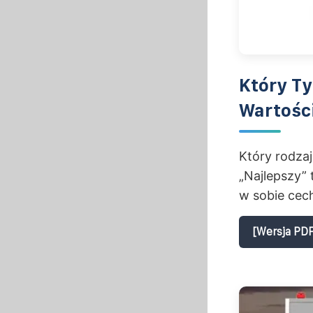
Który Ty
Wartośc
Który rodzaj
„Najlepszy”
w sobie cech
[Wersja PDF