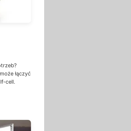
otrzeb?
 może łączyć
f-cell.