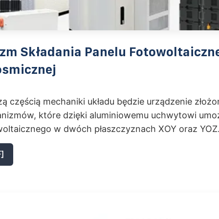
zm Składania Panelu Fotowoltaiczn
osmicznej
zą częścią mechaniki układu będzie urządzenie złoż
izmów, które dzięki aluminiowemu uchwytowi umoż
woltaicznego w dwóch płaszczyznach XOY oraz YOZ
]