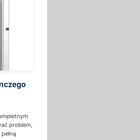
ynczego
kompletnym
wać problem,
 pełną