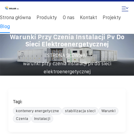
Strona główna
Produkty
O nas
Kontakt
Projekty
Blog
Warunki Przy Czenia Instalacji Pv Do
Sieci Elektroenergetycznej
/
STRONA GŁÓWNA
warunki przy czenia instalacji pv do sieci
elektroenergetycznej
Tagi:
kontenery energetyczne
stabilizacja sieci
Warunki
Czenia
Instalacji